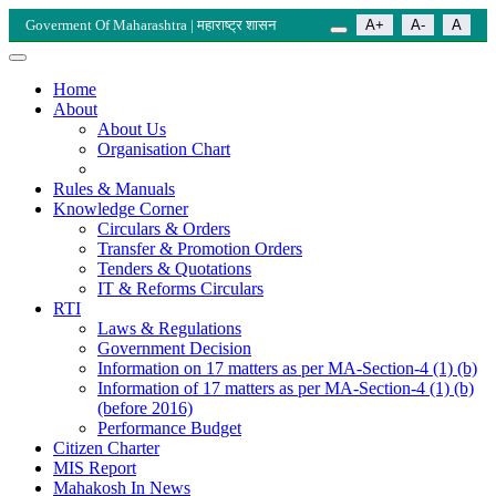
Goverment Of Maharashtra | महाराष्ट्र शासन
A+
A-
A
Home
About
About Us
Organisation Chart
Rules & Manuals
Knowledge Corner
Circulars & Orders
Transfer & Promotion Orders
Tenders & Quotations
IT & Reforms Circulars
RTI
Laws & Regulations
Government Decision
Information on 17 matters as per MA-Section-4 (1) (b)
Information of 17 matters as per MA-Section-4 (1) (b)
(before 2016)
Performance Budget
Citizen Charter
MIS Report
Mahakosh In News