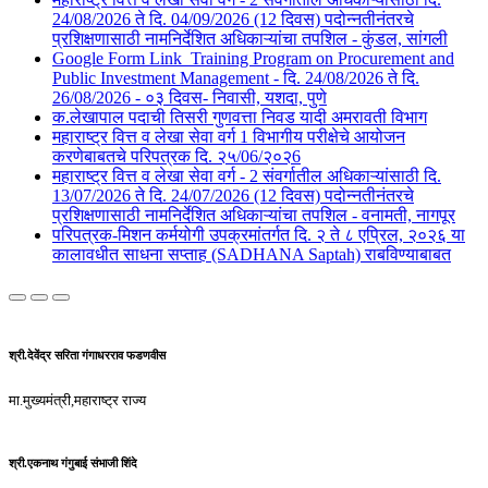
24/08/2026 ते दि. 04/09/2026 (12 दिवस) पदोन्नतीनंतरचे
प्रशिक्षणासाठी नामनिर्देशित अधिकाऱ्यांचा तपशिल - कुंडल, सांगली​​
Google Form Link_Training Program on Procurement and
Public Investment Management - दि. 24/08/2026 ते दि.
26/08/2026 - ०३ दिवस- निवासी, यशदा, पुणे​
क.लेखापाल पदाची तिसरी गुणवत्ता निवड यादी अमरावती विभाग
महाराष्ट्र वित्त व लेखा सेवा वर्ग 1 विभागीय परीक्षेचे आयोजन
करणेबाबतचे परिपत्रक दि. २५/06/२०२6
महाराष्ट्र वित्त व लेखा सेवा वर्ग - 2 संवर्गातील अधिकाऱ्यांसाठी दि.
13/07/2026 ते दि. 24/07/2026 (12 दिवस) पदोन्नतीनंतरचे
प्रशिक्षणासाठी नामनिर्देशित अधिकाऱ्यांचा तपशिल - वनामती, नागपूर
परिपत्रक-मिशन कर्मयोगी उपक्रमांतर्गत दि. २ ते ८ एप्रिल, २०२६ या
कालावधीत साधना सप्ताह (SADHANA Saptah) राबविण्याबाबत
श्री.देवेंद्र सरिता गंगाधरराव फडणवीस
मा.मुख्यमंत्री,महाराष्ट्र राज्य
श्री.एकनाथ गंगुबाई संभाजी शिंदे