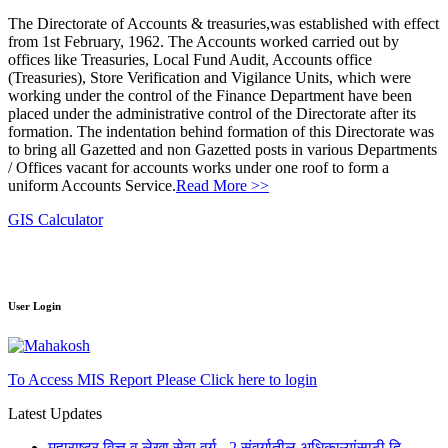
The Directorate of Accounts & treasuries,was established with effect
from 1st February, 1962. The Accounts worked carried out by
offices like Treasuries, Local Fund Audit, Accounts office
(Treasuries), Store Verification and Vigilance Units, which were
working under the control of the Finance Department have been
placed under the administrative control of the Directorate after its
formation. The indentation behind formation of this Directorate was
to bring all Gazetted and non Gazetted posts in various Departments
/ Offices vacant for accounts works under one roof to form a
uniform Accounts Service.
Read More >>
GIS Calculator
User Login
To Access MIS Report Please Click here to login
Latest Updates
महाराष्ट्र वित्त व लेखा सेवा वर्ग - 2 संवर्गातील अधिकाऱ्यांसाठी दि.