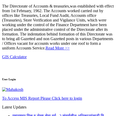
The Directorate of Accounts & treasuries,was established with effect
from 1st February, 1962. The Accounts worked carried out by
offices like Treasuries, Local Fund Audit, Accounts office
(Treasuries), Store Verification and Vigilance Units, which were
working under the control of the Finance Department have been
placed under the administrative control of the Directorate after its
formation. The indentation behind formation of this Directorate was
to bring all Gazetted and non Gazetted posts in various Departments
/ Offices vacant for accounts works under one roof to form a
uniform Accounts Service.
Read More >>
GIS Calculator
User Login
To Access MIS Report Please Click here to login
Latest Updates
महाराष्ट्र वित्त व लेखा सेवा वर्ग - 2 संवर्गातील अधिकाऱ्यांसाठी दि.