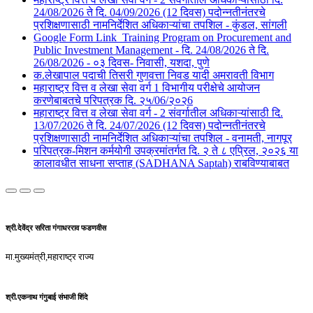
24/08/2026 ते दि. 04/09/2026 (12 दिवस) पदोन्नतीनंतरचे
प्रशिक्षणासाठी नामनिर्देशित अधिकाऱ्यांचा तपशिल - कुंडल, सांगली​​
Google Form Link_Training Program on Procurement and
Public Investment Management - दि. 24/08/2026 ते दि.
26/08/2026 - ०३ दिवस- निवासी, यशदा, पुणे​
क.लेखापाल पदाची तिसरी गुणवत्ता निवड यादी अमरावती विभाग
महाराष्ट्र वित्त व लेखा सेवा वर्ग 1 विभागीय परीक्षेचे आयोजन
करणेबाबतचे परिपत्रक दि. २५/06/२०२6
महाराष्ट्र वित्त व लेखा सेवा वर्ग - 2 संवर्गातील अधिकाऱ्यांसाठी दि.
13/07/2026 ते दि. 24/07/2026 (12 दिवस) पदोन्नतीनंतरचे
प्रशिक्षणासाठी नामनिर्देशित अधिकाऱ्यांचा तपशिल - वनामती, नागपूर
परिपत्रक-मिशन कर्मयोगी उपक्रमांतर्गत दि. २ ते ८ एप्रिल, २०२६ या
कालावधीत साधना सप्ताह (SADHANA Saptah) राबविण्याबाबत
श्री.देवेंद्र सरिता गंगाधरराव फडणवीस
मा.मुख्यमंत्री,महाराष्ट्र राज्य
श्री.एकनाथ गंगुबाई संभाजी शिंदे