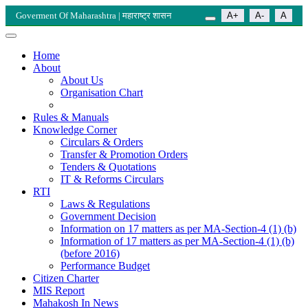
Goverment Of Maharashtra | महाराष्ट्र शासन
A+
A-
A
Home
About
About Us
Organisation Chart
Rules & Manuals
Knowledge Corner
Circulars & Orders
Transfer & Promotion Orders
Tenders & Quotations
IT & Reforms Circulars
RTI
Laws & Regulations
Government Decision
Information on 17 matters as per MA-Section-4 (1) (b)
Information of 17 matters as per MA-Section-4 (1) (b)
(before 2016)
Performance Budget
Citizen Charter
MIS Report
Mahakosh In News