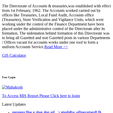
The Directorate of Accounts & treasuries,was established with effect
from 1st February, 1962. The Accounts worked carried out by
offices like Treasuries, Local Fund Audit, Accounts office
(Treasuries), Store Verification and Vigilance Units, which were
working under the control of the Finance Department have been
placed under the administrative control of the Directorate after its
formation. The indentation behind formation of this Directorate was
to bring all Gazetted and non Gazetted posts in various Departments
/ Offices vacant for accounts works under one roof to form a
uniform Accounts Service.
Read More >>
GIS Calculator
User Login
To Access MIS Report Please Click here to login
Latest Updates
महाराष्ट्र वित्त व लेखा सेवा वर्ग - 2 संवर्गातील अधिकाऱ्यांसाठी दि.