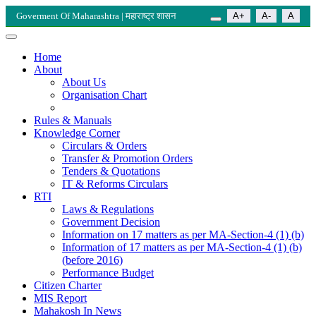
Goverment Of Maharashtra | महाराष्ट्र शासन
A+
A-
A
Home
About
About Us
Organisation Chart
Rules & Manuals
Knowledge Corner
Circulars & Orders
Transfer & Promotion Orders
Tenders & Quotations
IT & Reforms Circulars
RTI
Laws & Regulations
Government Decision
Information on 17 matters as per MA-Section-4 (1) (b)
Information of 17 matters as per MA-Section-4 (1) (b)
(before 2016)
Performance Budget
Citizen Charter
MIS Report
Mahakosh In News