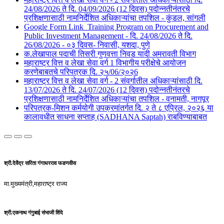
24/08/2026 ते दि. 04/09/2026 (12 दिवस) पदोन्नतीनंतरचे
प्रशिक्षणासाठी नामनिर्देशित अधिकाऱ्यांचा तपशिल - कुंडल, सांगली​​
Google Form Link_Training Program on Procurement and
Public Investment Management - दि. 24/08/2026 ते दि.
26/08/2026 - ०३ दिवस- निवासी, यशदा, पुणे​
क.लेखापाल पदाची तिसरी गुणवत्ता निवड यादी अमरावती विभाग
महाराष्ट्र वित्त व लेखा सेवा वर्ग 1 विभागीय परीक्षेचे आयोजन
करणेबाबतचे परिपत्रक दि. २५/06/२०२6
महाराष्ट्र वित्त व लेखा सेवा वर्ग - 2 संवर्गातील अधिकाऱ्यांसाठी दि.
13/07/2026 ते दि. 24/07/2026 (12 दिवस) पदोन्नतीनंतरचे
प्रशिक्षणासाठी नामनिर्देशित अधिकाऱ्यांचा तपशिल - वनामती, नागपूर
परिपत्रक-मिशन कर्मयोगी उपक्रमांतर्गत दि. २ ते ८ एप्रिल, २०२६ या
कालावधीत साधना सप्ताह (SADHANA Saptah) राबविण्याबाबत
श्री.देवेंद्र सरिता गंगाधरराव फडणवीस
मा.मुख्यमंत्री,महाराष्ट्र राज्य
श्री.एकनाथ गंगुबाई संभाजी शिंदे