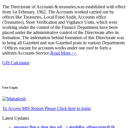
The Directorate of Accounts & treasuries,was established with effect
from 1st February, 1962. The Accounts worked carried out by
offices like Treasuries, Local Fund Audit, Accounts office
(Treasuries), Store Verification and Vigilance Units, which were
working under the control of the Finance Department have been
placed under the administrative control of the Directorate after its
formation. The indentation behind formation of this Directorate was
to bring all Gazetted and non Gazetted posts in various Departments
/ Offices vacant for accounts works under one roof to form a
uniform Accounts Service.
Read More >>
GIS Calculator
User Login
To Access MIS Report Please Click here to login
Latest Updates
महाराष्ट्र वित्त व लेखा सेवा वर्ग - 2 संवर्गातील अधिकाऱ्यांसाठी दि.