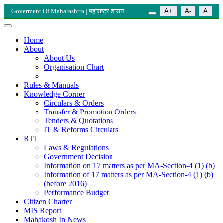
Goverment Of Maharashtra | महाराष्ट्र शासन
A+
A-
A
Home
About
About Us
Organisation Chart
Rules & Manuals
Knowledge Corner
Circulars & Orders
Transfer & Promotion Orders
Tenders & Quotations
IT & Reforms Circulars
RTI
Laws & Regulations
Government Decision
Information on 17 matters as per MA-Section-4 (1) (b)
Information of 17 matters as per MA-Section-4 (1) (b)
(before 2016)
Performance Budget
Citizen Charter
MIS Report
Mahakosh In News