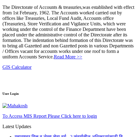
The Directorate of Accounts & treasuries,was established with effect
from 1st February, 1962. The Accounts worked carried out by
offices like Treasuries, Local Fund Audit, Accounts office
(Treasuries), Store Verification and Vigilance Units, which were
working under the control of the Finance Department have been
placed under the administrative control of the Directorate after its
formation. The indentation behind formation of this Directorate was
to bring all Gazetted and non Gazetted posts in various Departments
/ Offices vacant for accounts works under one roof to form a
uniform Accounts Service.
Read More >>
GIS Calculator
User Login
To Access MIS Report Please Click here to login
Latest Updates
महाराष्ट्र वित्त व लेखा सेवा वर्ग - 2 संवर्गातील अधिकाऱ्यांसाठी दि.