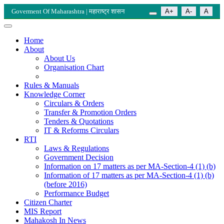
Goverment Of Maharashtra | महाराष्ट्र शासन
A+
A-
A
Home
About
About Us
Organisation Chart
Rules & Manuals
Knowledge Corner
Circulars & Orders
Transfer & Promotion Orders
Tenders & Quotations
IT & Reforms Circulars
RTI
Laws & Regulations
Government Decision
Information on 17 matters as per MA-Section-4 (1) (b)
Information of 17 matters as per MA-Section-4 (1) (b)
(before 2016)
Performance Budget
Citizen Charter
MIS Report
Mahakosh In News