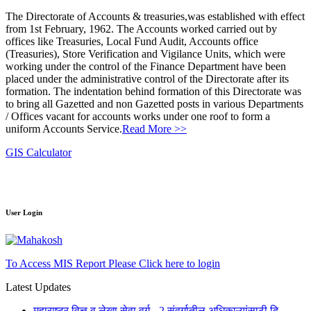
The Directorate of Accounts & treasuries,was established with effect
from 1st February, 1962. The Accounts worked carried out by
offices like Treasuries, Local Fund Audit, Accounts office
(Treasuries), Store Verification and Vigilance Units, which were
working under the control of the Finance Department have been
placed under the administrative control of the Directorate after its
formation. The indentation behind formation of this Directorate was
to bring all Gazetted and non Gazetted posts in various Departments
/ Offices vacant for accounts works under one roof to form a
uniform Accounts Service.
Read More >>
GIS Calculator
User Login
To Access MIS Report Please Click here to login
Latest Updates
महाराष्ट्र वित्त व लेखा सेवा वर्ग - 2 संवर्गातील अधिकाऱ्यांसाठी दि.