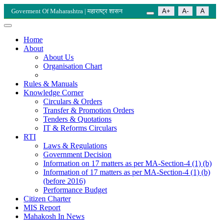
Goverment Of Maharashtra | महाराष्ट्र शासन
A+
A-
A
Home
About
About Us
Organisation Chart
Rules & Manuals
Knowledge Corner
Circulars & Orders
Transfer & Promotion Orders
Tenders & Quotations
IT & Reforms Circulars
RTI
Laws & Regulations
Government Decision
Information on 17 matters as per MA-Section-4 (1) (b)
Information of 17 matters as per MA-Section-4 (1) (b)
(before 2016)
Performance Budget
Citizen Charter
MIS Report
Mahakosh In News