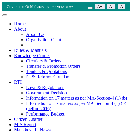
Goverment Of Maharashtra | महाराष्ट्र शासन
A+
A-
A
Home
About
About Us
Organisation Chart
Rules & Manuals
Knowledge Corner
Circulars & Orders
Transfer & Promotion Orders
Tenders & Quotations
IT & Reforms Circulars
RTI
Laws & Regulations
Government Decision
Information on 17 matters as per MA-Section-4 (1) (b)
Information of 17 matters as per MA-Section-4 (1) (b)
(before 2016)
Performance Budget
Citizen Charter
MIS Report
Mahakosh In News