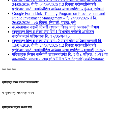
24/08/2026 ते दि. 04/09/2026 (12 दिवस) पदोन्नतीनंतरचे
प्रशिक्षणासाठी नामनिर्देशित अधिकाऱ्यांचा तपशिल - कुंडल, सांगली​​
Google Form Link_Training Program on Procurement and
Public Investment Management - दि. 24/08/2026 ते दि.
26/08/2026 - ०३ दिवस- निवासी, यशदा, पुणे​
क.लेखापाल पदाची तिसरी गुणवत्ता निवड यादी अमरावती विभाग
महाराष्ट्र वित्त व लेखा सेवा वर्ग 1 विभागीय परीक्षेचे आयोजन
करणेबाबतचे परिपत्रक दि. २५/06/२०२6
महाराष्ट्र वित्त व लेखा सेवा वर्ग - 2 संवर्गातील अधिकाऱ्यांसाठी दि.
13/07/2026 ते दि. 24/07/2026 (12 दिवस) पदोन्नतीनंतरचे
प्रशिक्षणासाठी नामनिर्देशित अधिकाऱ्यांचा तपशिल - वनामती, नागपूर
परिपत्रक-मिशन कर्मयोगी उपक्रमांतर्गत दि. २ ते ८ एप्रिल, २०२६ या
कालावधीत साधना सप्ताह (SADHANA Saptah) राबविण्याबाबत
श्री.देवेंद्र सरिता गंगाधरराव फडणवीस
मा.मुख्यमंत्री,महाराष्ट्र राज्य
श्री.एकनाथ गंगुबाई संभाजी शिंदे