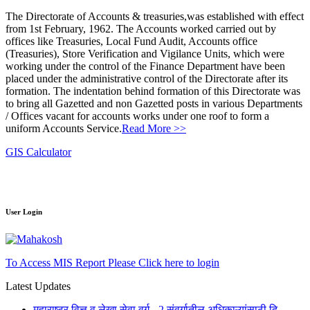
The Directorate of Accounts & treasuries,was established with effect
from 1st February, 1962. The Accounts worked carried out by
offices like Treasuries, Local Fund Audit, Accounts office
(Treasuries), Store Verification and Vigilance Units, which were
working under the control of the Finance Department have been
placed under the administrative control of the Directorate after its
formation. The indentation behind formation of this Directorate was
to bring all Gazetted and non Gazetted posts in various Departments
/ Offices vacant for accounts works under one roof to form a
uniform Accounts Service.
Read More >>
GIS Calculator
User Login
To Access MIS Report Please Click here to login
Latest Updates
महाराष्ट्र वित्त व लेखा सेवा वर्ग - 2 संवर्गातील अधिकाऱ्यांसाठी दि.