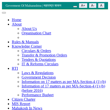
Goverment Of Maharashtra | महाराष्ट्र शासन
A+
A-
A
Home
About
About Us
Organisation Chart
Rules & Manuals
Knowledge Corner
Circulars & Orders
Transfer & Promotion Orders
Tenders & Quotations
IT & Reforms Circulars
RTI
Laws & Regulations
Government Decision
Information on 17 matters as per MA-Section-4 (1) (b)
Information of 17 matters as per MA-Section-4 (1) (b)
(before 2016)
Performance Budget
Citizen Charter
MIS Report
Mahakosh In News