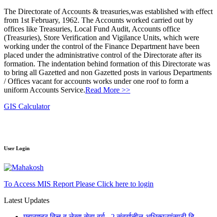
The Directorate of Accounts & treasuries,was established with effect
from 1st February, 1962. The Accounts worked carried out by
offices like Treasuries, Local Fund Audit, Accounts office
(Treasuries), Store Verification and Vigilance Units, which were
working under the control of the Finance Department have been
placed under the administrative control of the Directorate after its
formation. The indentation behind formation of this Directorate was
to bring all Gazetted and non Gazetted posts in various Departments
/ Offices vacant for accounts works under one roof to form a
uniform Accounts Service.
Read More >>
GIS Calculator
User Login
To Access MIS Report Please Click here to login
Latest Updates
महाराष्ट्र वित्त व लेखा सेवा वर्ग - 2 संवर्गातील अधिकाऱ्यांसाठी दि.