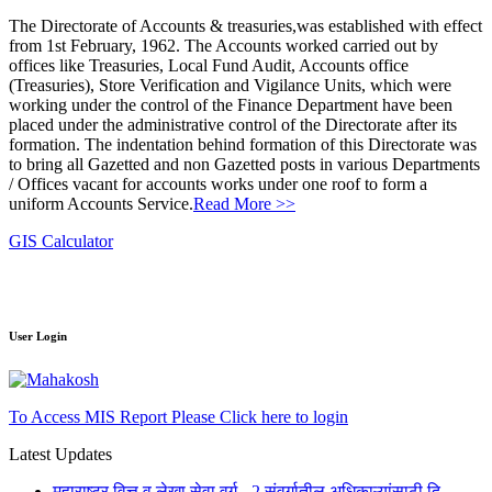
The Directorate of Accounts & treasuries,was established with effect
from 1st February, 1962. The Accounts worked carried out by
offices like Treasuries, Local Fund Audit, Accounts office
(Treasuries), Store Verification and Vigilance Units, which were
working under the control of the Finance Department have been
placed under the administrative control of the Directorate after its
formation. The indentation behind formation of this Directorate was
to bring all Gazetted and non Gazetted posts in various Departments
/ Offices vacant for accounts works under one roof to form a
uniform Accounts Service.
Read More >>
GIS Calculator
User Login
To Access MIS Report Please Click here to login
Latest Updates
महाराष्ट्र वित्त व लेखा सेवा वर्ग - 2 संवर्गातील अधिकाऱ्यांसाठी दि.