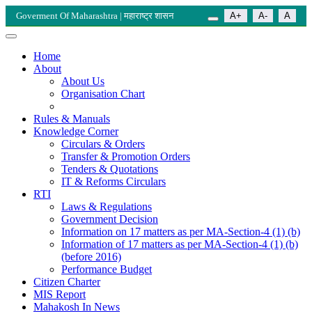
Goverment Of Maharashtra | महाराष्ट्र शासन
A+
A-
A
Home
About
About Us
Organisation Chart
Rules & Manuals
Knowledge Corner
Circulars & Orders
Transfer & Promotion Orders
Tenders & Quotations
IT & Reforms Circulars
RTI
Laws & Regulations
Government Decision
Information on 17 matters as per MA-Section-4 (1) (b)
Information of 17 matters as per MA-Section-4 (1) (b)
(before 2016)
Performance Budget
Citizen Charter
MIS Report
Mahakosh In News