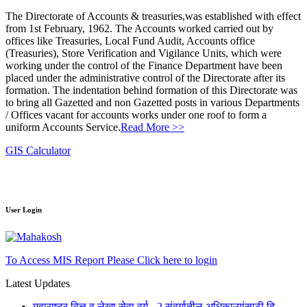
The Directorate of Accounts & treasuries,was established with effect
from 1st February, 1962. The Accounts worked carried out by
offices like Treasuries, Local Fund Audit, Accounts office
(Treasuries), Store Verification and Vigilance Units, which were
working under the control of the Finance Department have been
placed under the administrative control of the Directorate after its
formation. The indentation behind formation of this Directorate was
to bring all Gazetted and non Gazetted posts in various Departments
/ Offices vacant for accounts works under one roof to form a
uniform Accounts Service.
Read More >>
GIS Calculator
User Login
To Access MIS Report Please Click here to login
Latest Updates
महाराष्ट्र वित्त व लेखा सेवा वर्ग - 2 संवर्गातील अधिकाऱ्यांसाठी दि.