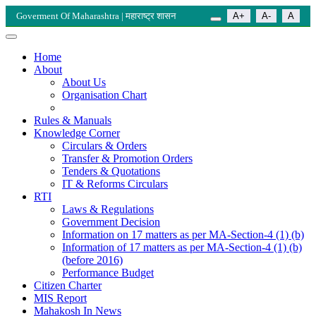
Goverment Of Maharashtra | महाराष्ट्र शासन
A+
A-
A
Home
About
About Us
Organisation Chart
Rules & Manuals
Knowledge Corner
Circulars & Orders
Transfer & Promotion Orders
Tenders & Quotations
IT & Reforms Circulars
RTI
Laws & Regulations
Government Decision
Information on 17 matters as per MA-Section-4 (1) (b)
Information of 17 matters as per MA-Section-4 (1) (b)
(before 2016)
Performance Budget
Citizen Charter
MIS Report
Mahakosh In News