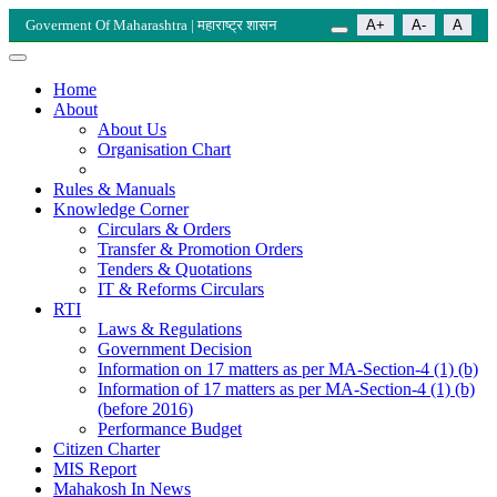
Goverment Of Maharashtra | महाराष्ट्र शासन
A+
A-
A
Home
About
About Us
Organisation Chart
Rules & Manuals
Knowledge Corner
Circulars & Orders
Transfer & Promotion Orders
Tenders & Quotations
IT & Reforms Circulars
RTI
Laws & Regulations
Government Decision
Information on 17 matters as per MA-Section-4 (1) (b)
Information of 17 matters as per MA-Section-4 (1) (b)
(before 2016)
Performance Budget
Citizen Charter
MIS Report
Mahakosh In News