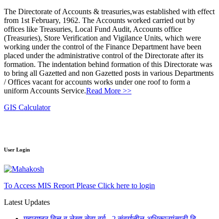
The Directorate of Accounts & treasuries,was established with effect
from 1st February, 1962. The Accounts worked carried out by
offices like Treasuries, Local Fund Audit, Accounts office
(Treasuries), Store Verification and Vigilance Units, which were
working under the control of the Finance Department have been
placed under the administrative control of the Directorate after its
formation. The indentation behind formation of this Directorate was
to bring all Gazetted and non Gazetted posts in various Departments
/ Offices vacant for accounts works under one roof to form a
uniform Accounts Service.
Read More >>
GIS Calculator
User Login
To Access MIS Report Please Click here to login
Latest Updates
महाराष्ट्र वित्त व लेखा सेवा वर्ग - 2 संवर्गातील अधिकाऱ्यांसाठी दि.