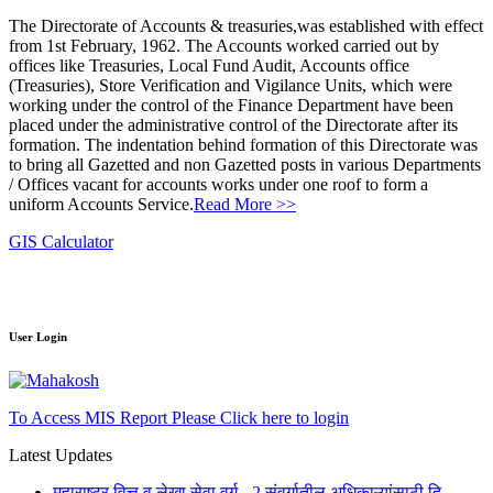
The Directorate of Accounts & treasuries,was established with effect
from 1st February, 1962. The Accounts worked carried out by
offices like Treasuries, Local Fund Audit, Accounts office
(Treasuries), Store Verification and Vigilance Units, which were
working under the control of the Finance Department have been
placed under the administrative control of the Directorate after its
formation. The indentation behind formation of this Directorate was
to bring all Gazetted and non Gazetted posts in various Departments
/ Offices vacant for accounts works under one roof to form a
uniform Accounts Service.
Read More >>
GIS Calculator
User Login
To Access MIS Report Please Click here to login
Latest Updates
महाराष्ट्र वित्त व लेखा सेवा वर्ग - 2 संवर्गातील अधिकाऱ्यांसाठी दि.