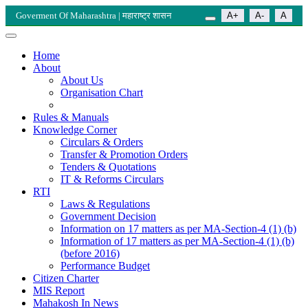
Goverment Of Maharashtra | महाराष्ट्र शासन
A+
A-
A
Home
About
About Us
Organisation Chart
Rules & Manuals
Knowledge Corner
Circulars & Orders
Transfer & Promotion Orders
Tenders & Quotations
IT & Reforms Circulars
RTI
Laws & Regulations
Government Decision
Information on 17 matters as per MA-Section-4 (1) (b)
Information of 17 matters as per MA-Section-4 (1) (b)
(before 2016)
Performance Budget
Citizen Charter
MIS Report
Mahakosh In News