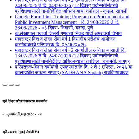
24/08/2026 ते दि. 04/09/2026 (12 दिवस) पदोन्नतीनंतरचे
प्रशिक्षणासाठी नामनिर्देशित अधिकाऱ्यांचा तपशिल - कुंडल, सांगली​​
Google Form Link_Training Program on Procurement and
Public Investment Management - दि. 24/08/2026 ते दि.
26/08/2026 - ०३ दिवस- निवासी, यशदा, पुणे​
क.लेखापाल पदाची तिसरी गुणवत्ता निवड यादी अमरावती विभाग
महाराष्ट्र वित्त व लेखा सेवा वर्ग 1 विभागीय परीक्षेचे आयोजन
करणेबाबतचे परिपत्रक दि. २५/06/२०२6
महाराष्ट्र वित्त व लेखा सेवा वर्ग - 2 संवर्गातील अधिकाऱ्यांसाठी दि.
13/07/2026 ते दि. 24/07/2026 (12 दिवस) पदोन्नतीनंतरचे
प्रशिक्षणासाठी नामनिर्देशित अधिकाऱ्यांचा तपशिल - वनामती, नागपूर
परिपत्रक-मिशन कर्मयोगी उपक्रमांतर्गत दि. २ ते ८ एप्रिल, २०२६ या
कालावधीत साधना सप्ताह (SADHANA Saptah) राबविण्याबाबत
श्री.देवेंद्र सरिता गंगाधरराव फडणवीस
मा.मुख्यमंत्री,महाराष्ट्र राज्य
श्री.एकनाथ गंगुबाई संभाजी शिंदे