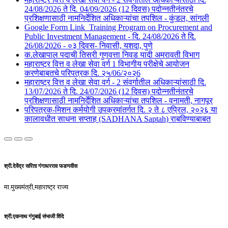
24/08/2026 ते दि. 04/09/2026 (12 दिवस) पदोन्नतीनंतरचे
प्रशिक्षणासाठी नामनिर्देशित अधिकाऱ्यांचा तपशिल - कुंडल, सांगली​​
Google Form Link_Training Program on Procurement and
Public Investment Management - दि. 24/08/2026 ते दि.
26/08/2026 - ०३ दिवस- निवासी, यशदा, पुणे​
क.लेखापाल पदाची तिसरी गुणवत्ता निवड यादी अमरावती विभाग
महाराष्ट्र वित्त व लेखा सेवा वर्ग 1 विभागीय परीक्षेचे आयोजन
करणेबाबतचे परिपत्रक दि. २५/06/२०२6
महाराष्ट्र वित्त व लेखा सेवा वर्ग - 2 संवर्गातील अधिकाऱ्यांसाठी दि.
13/07/2026 ते दि. 24/07/2026 (12 दिवस) पदोन्नतीनंतरचे
प्रशिक्षणासाठी नामनिर्देशित अधिकाऱ्यांचा तपशिल - वनामती, नागपूर
परिपत्रक-मिशन कर्मयोगी उपक्रमांतर्गत दि. २ ते ८ एप्रिल, २०२६ या
कालावधीत साधना सप्ताह (SADHANA Saptah) राबविण्याबाबत
श्री.देवेंद्र सरिता गंगाधरराव फडणवीस
मा.मुख्यमंत्री,महाराष्ट्र राज्य
श्री.एकनाथ गंगुबाई संभाजी शिंदे