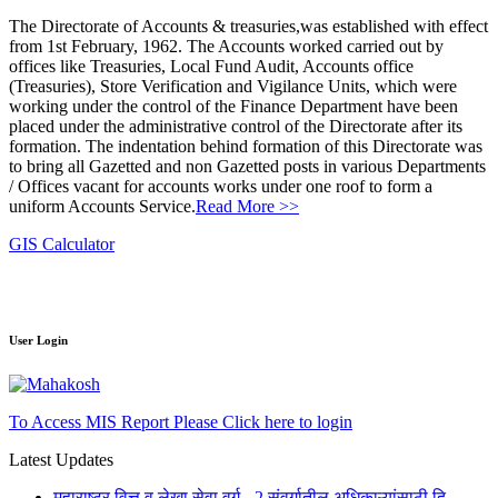
The Directorate of Accounts & treasuries,was established with effect
from 1st February, 1962. The Accounts worked carried out by
offices like Treasuries, Local Fund Audit, Accounts office
(Treasuries), Store Verification and Vigilance Units, which were
working under the control of the Finance Department have been
placed under the administrative control of the Directorate after its
formation. The indentation behind formation of this Directorate was
to bring all Gazetted and non Gazetted posts in various Departments
/ Offices vacant for accounts works under one roof to form a
uniform Accounts Service.
Read More >>
GIS Calculator
User Login
To Access MIS Report Please Click here to login
Latest Updates
महाराष्ट्र वित्त व लेखा सेवा वर्ग - 2 संवर्गातील अधिकाऱ्यांसाठी दि.