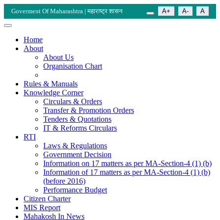
Goverment Of Maharashtra | महाराष्ट्र शासन
A+
A-
A
Home
About
About Us
Organisation Chart
Rules & Manuals
Knowledge Corner
Circulars & Orders
Transfer & Promotion Orders
Tenders & Quotations
IT & Reforms Circulars
RTI
Laws & Regulations
Government Decision
Information on 17 matters as per MA-Section-4 (1) (b)
Information of 17 matters as per MA-Section-4 (1) (b)
(before 2016)
Performance Budget
Citizen Charter
MIS Report
Mahakosh In News