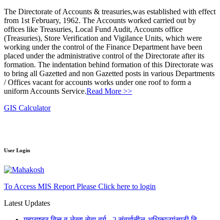
The Directorate of Accounts & treasuries,was established with effect
from 1st February, 1962. The Accounts worked carried out by
offices like Treasuries, Local Fund Audit, Accounts office
(Treasuries), Store Verification and Vigilance Units, which were
working under the control of the Finance Department have been
placed under the administrative control of the Directorate after its
formation. The indentation behind formation of this Directorate was
to bring all Gazetted and non Gazetted posts in various Departments
/ Offices vacant for accounts works under one roof to form a
uniform Accounts Service.
Read More >>
GIS Calculator
User Login
To Access MIS Report Please Click here to login
Latest Updates
महाराष्ट्र वित्त व लेखा सेवा वर्ग - 2 संवर्गातील अधिकाऱ्यांसाठी दि.