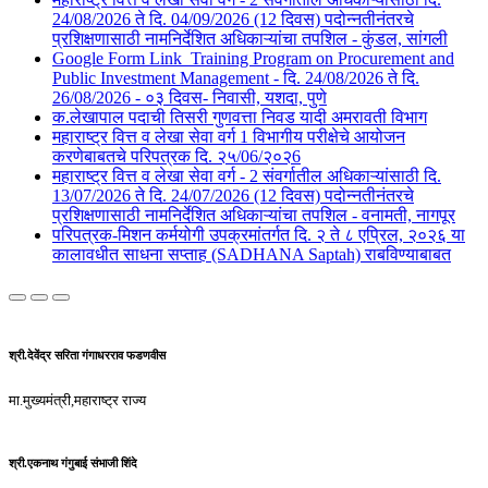
24/08/2026 ते दि. 04/09/2026 (12 दिवस) पदोन्नतीनंतरचे
प्रशिक्षणासाठी नामनिर्देशित अधिकाऱ्यांचा तपशिल - कुंडल, सांगली​​
Google Form Link_Training Program on Procurement and
Public Investment Management - दि. 24/08/2026 ते दि.
26/08/2026 - ०३ दिवस- निवासी, यशदा, पुणे​
क.लेखापाल पदाची तिसरी गुणवत्ता निवड यादी अमरावती विभाग
महाराष्ट्र वित्त व लेखा सेवा वर्ग 1 विभागीय परीक्षेचे आयोजन
करणेबाबतचे परिपत्रक दि. २५/06/२०२6
महाराष्ट्र वित्त व लेखा सेवा वर्ग - 2 संवर्गातील अधिकाऱ्यांसाठी दि.
13/07/2026 ते दि. 24/07/2026 (12 दिवस) पदोन्नतीनंतरचे
प्रशिक्षणासाठी नामनिर्देशित अधिकाऱ्यांचा तपशिल - वनामती, नागपूर
परिपत्रक-मिशन कर्मयोगी उपक्रमांतर्गत दि. २ ते ८ एप्रिल, २०२६ या
कालावधीत साधना सप्ताह (SADHANA Saptah) राबविण्याबाबत
श्री.देवेंद्र सरिता गंगाधरराव फडणवीस
मा.मुख्यमंत्री,महाराष्ट्र राज्य
श्री.एकनाथ गंगुबाई संभाजी शिंदे