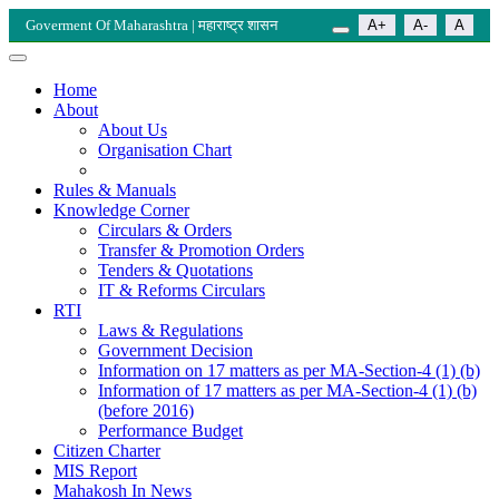
Goverment Of Maharashtra | महाराष्ट्र शासन
A+
A-
A
Home
About
About Us
Organisation Chart
Rules & Manuals
Knowledge Corner
Circulars & Orders
Transfer & Promotion Orders
Tenders & Quotations
IT & Reforms Circulars
RTI
Laws & Regulations
Government Decision
Information on 17 matters as per MA-Section-4 (1) (b)
Information of 17 matters as per MA-Section-4 (1) (b)
(before 2016)
Performance Budget
Citizen Charter
MIS Report
Mahakosh In News