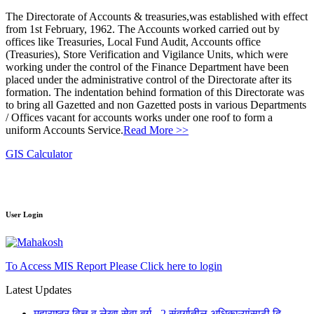
The Directorate of Accounts & treasuries,was established with effect
from 1st February, 1962. The Accounts worked carried out by
offices like Treasuries, Local Fund Audit, Accounts office
(Treasuries), Store Verification and Vigilance Units, which were
working under the control of the Finance Department have been
placed under the administrative control of the Directorate after its
formation. The indentation behind formation of this Directorate was
to bring all Gazetted and non Gazetted posts in various Departments
/ Offices vacant for accounts works under one roof to form a
uniform Accounts Service.
Read More >>
GIS Calculator
User Login
To Access MIS Report Please Click here to login
Latest Updates
महाराष्ट्र वित्त व लेखा सेवा वर्ग - 2 संवर्गातील अधिकाऱ्यांसाठी दि.