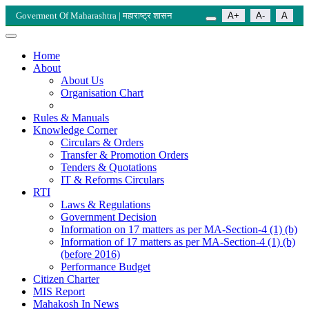
Goverment Of Maharashtra | महाराष्ट्र शासन
A+
A-
A
Home
About
About Us
Organisation Chart
Rules & Manuals
Knowledge Corner
Circulars & Orders
Transfer & Promotion Orders
Tenders & Quotations
IT & Reforms Circulars
RTI
Laws & Regulations
Government Decision
Information on 17 matters as per MA-Section-4 (1) (b)
Information of 17 matters as per MA-Section-4 (1) (b)
(before 2016)
Performance Budget
Citizen Charter
MIS Report
Mahakosh In News