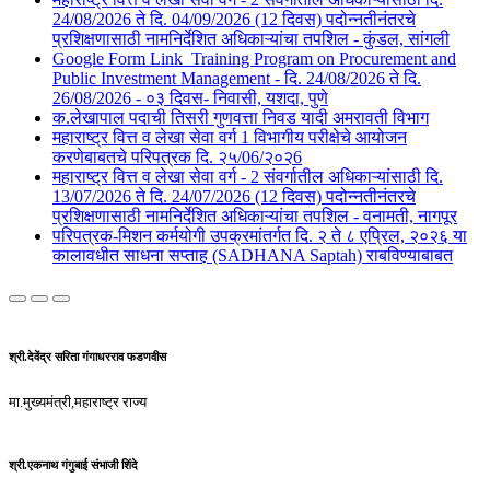
24/08/2026 ते दि. 04/09/2026 (12 दिवस) पदोन्नतीनंतरचे
प्रशिक्षणासाठी नामनिर्देशित अधिकाऱ्यांचा तपशिल - कुंडल, सांगली​​
Google Form Link_Training Program on Procurement and
Public Investment Management - दि. 24/08/2026 ते दि.
26/08/2026 - ०३ दिवस- निवासी, यशदा, पुणे​
क.लेखापाल पदाची तिसरी गुणवत्ता निवड यादी अमरावती विभाग
महाराष्ट्र वित्त व लेखा सेवा वर्ग 1 विभागीय परीक्षेचे आयोजन
करणेबाबतचे परिपत्रक दि. २५/06/२०२6
महाराष्ट्र वित्त व लेखा सेवा वर्ग - 2 संवर्गातील अधिकाऱ्यांसाठी दि.
13/07/2026 ते दि. 24/07/2026 (12 दिवस) पदोन्नतीनंतरचे
प्रशिक्षणासाठी नामनिर्देशित अधिकाऱ्यांचा तपशिल - वनामती, नागपूर
परिपत्रक-मिशन कर्मयोगी उपक्रमांतर्गत दि. २ ते ८ एप्रिल, २०२६ या
कालावधीत साधना सप्ताह (SADHANA Saptah) राबविण्याबाबत
श्री.देवेंद्र सरिता गंगाधरराव फडणवीस
मा.मुख्यमंत्री,महाराष्ट्र राज्य
श्री.एकनाथ गंगुबाई संभाजी शिंदे