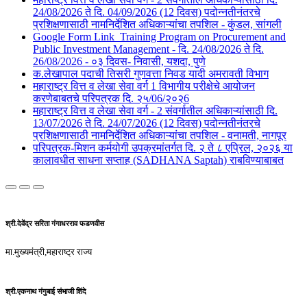
24/08/2026 ते दि. 04/09/2026 (12 दिवस) पदोन्नतीनंतरचे
प्रशिक्षणासाठी नामनिर्देशित अधिकाऱ्यांचा तपशिल - कुंडल, सांगली​​
Google Form Link_Training Program on Procurement and
Public Investment Management - दि. 24/08/2026 ते दि.
26/08/2026 - ०३ दिवस- निवासी, यशदा, पुणे​
क.लेखापाल पदाची तिसरी गुणवत्ता निवड यादी अमरावती विभाग
महाराष्ट्र वित्त व लेखा सेवा वर्ग 1 विभागीय परीक्षेचे आयोजन
करणेबाबतचे परिपत्रक दि. २५/06/२०२6
महाराष्ट्र वित्त व लेखा सेवा वर्ग - 2 संवर्गातील अधिकाऱ्यांसाठी दि.
13/07/2026 ते दि. 24/07/2026 (12 दिवस) पदोन्नतीनंतरचे
प्रशिक्षणासाठी नामनिर्देशित अधिकाऱ्यांचा तपशिल - वनामती, नागपूर
परिपत्रक-मिशन कर्मयोगी उपक्रमांतर्गत दि. २ ते ८ एप्रिल, २०२६ या
कालावधीत साधना सप्ताह (SADHANA Saptah) राबविण्याबाबत
श्री.देवेंद्र सरिता गंगाधरराव फडणवीस
मा.मुख्यमंत्री,महाराष्ट्र राज्य
श्री.एकनाथ गंगुबाई संभाजी शिंदे