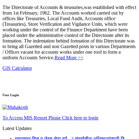
The Directorate of Accounts & treasuries,was established with effect
from 1st February, 1962. The Accounts worked carried out by
offices like Treasuries, Local Fund Audit, Accounts office
(Treasuries), Store Verification and Vigilance Units, which were
working under the control of the Finance Department have been
placed under the administrative control of the Directorate after its
formation. The indentation behind formation of this Directorate was
to bring all Gazetted and non Gazetted posts in various Departments
/ Offices vacant for accounts works under one roof to form a
uniform Accounts Service.
Read More >>
GIS Calculator
User Login
To Access MIS Report Please Click here to login
Latest Updates
महाराष्ट्र वित्त व लेखा सेवा वर्ग - 2 संवर्गातील अधिकाऱ्यांसाठी दि.