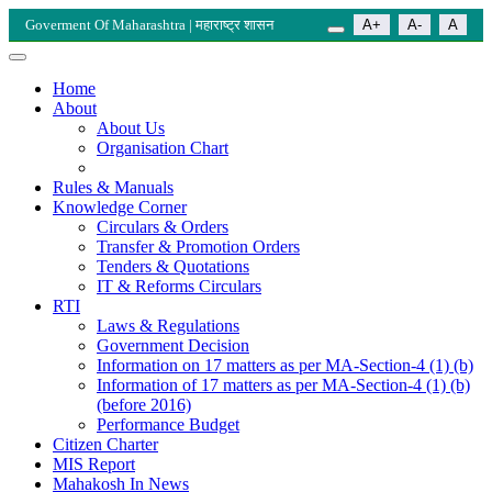
Goverment Of Maharashtra | महाराष्ट्र शासन
A+
A-
A
Home
About
About Us
Organisation Chart
Rules & Manuals
Knowledge Corner
Circulars & Orders
Transfer & Promotion Orders
Tenders & Quotations
IT & Reforms Circulars
RTI
Laws & Regulations
Government Decision
Information on 17 matters as per MA-Section-4 (1) (b)
Information of 17 matters as per MA-Section-4 (1) (b)
(before 2016)
Performance Budget
Citizen Charter
MIS Report
Mahakosh In News