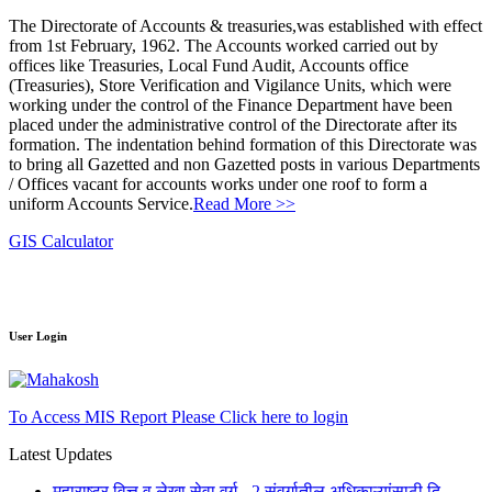
The Directorate of Accounts & treasuries,was established with effect
from 1st February, 1962. The Accounts worked carried out by
offices like Treasuries, Local Fund Audit, Accounts office
(Treasuries), Store Verification and Vigilance Units, which were
working under the control of the Finance Department have been
placed under the administrative control of the Directorate after its
formation. The indentation behind formation of this Directorate was
to bring all Gazetted and non Gazetted posts in various Departments
/ Offices vacant for accounts works under one roof to form a
uniform Accounts Service.
Read More >>
GIS Calculator
User Login
To Access MIS Report Please Click here to login
Latest Updates
महाराष्ट्र वित्त व लेखा सेवा वर्ग - 2 संवर्गातील अधिकाऱ्यांसाठी दि.