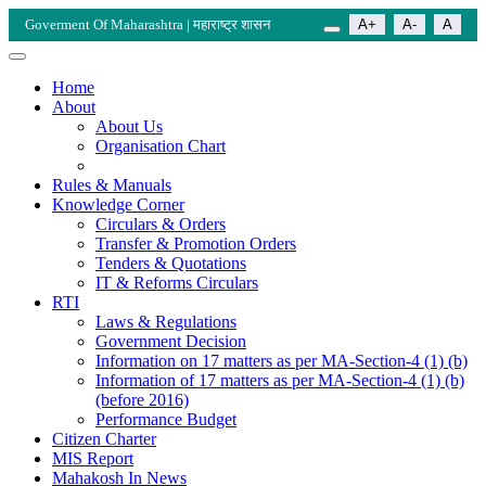
Goverment Of Maharashtra | महाराष्ट्र शासन
A+
A-
A
Home
About
About Us
Organisation Chart
Rules & Manuals
Knowledge Corner
Circulars & Orders
Transfer & Promotion Orders
Tenders & Quotations
IT & Reforms Circulars
RTI
Laws & Regulations
Government Decision
Information on 17 matters as per MA-Section-4 (1) (b)
Information of 17 matters as per MA-Section-4 (1) (b)
(before 2016)
Performance Budget
Citizen Charter
MIS Report
Mahakosh In News