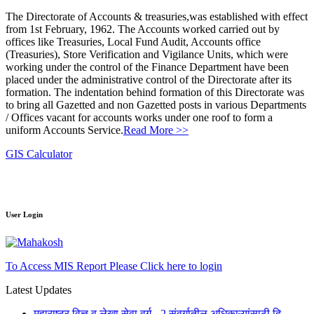
The Directorate of Accounts & treasuries,was established with effect
from 1st February, 1962. The Accounts worked carried out by
offices like Treasuries, Local Fund Audit, Accounts office
(Treasuries), Store Verification and Vigilance Units, which were
working under the control of the Finance Department have been
placed under the administrative control of the Directorate after its
formation. The indentation behind formation of this Directorate was
to bring all Gazetted and non Gazetted posts in various Departments
/ Offices vacant for accounts works under one roof to form a
uniform Accounts Service.
Read More >>
GIS Calculator
User Login
To Access MIS Report Please Click here to login
Latest Updates
महाराष्ट्र वित्त व लेखा सेवा वर्ग - 2 संवर्गातील अधिकाऱ्यांसाठी दि.