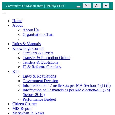
Goverment Of Maharashtra | महाराष्ट्र शासन
A+
A-
A
Home
About
About Us
Organisation Chart
Rules & Manuals
Knowledge Corner
Circulars & Orders
Transfer & Promotion Orders
Tenders & Quotations
IT & Reforms Circulars
RTI
Laws & Regulations
Government Decision
Information on 17 matters as per MA-Section-4 (1) (b)
Information of 17 matters as per MA-Section-4 (1) (b)
(before 2016)
Performance Budget
Citizen Charter
MIS Report
Mahakosh In News