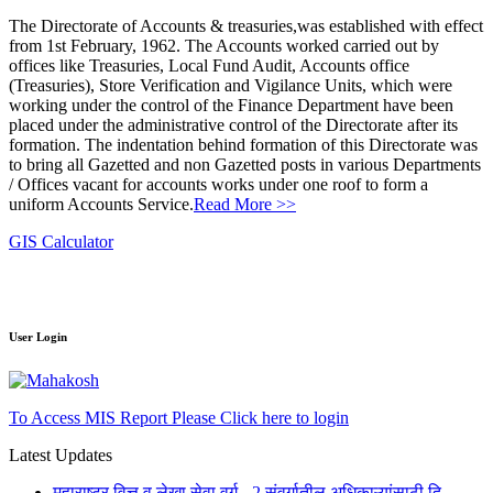
The Directorate of Accounts & treasuries,was established with effect
from 1st February, 1962. The Accounts worked carried out by
offices like Treasuries, Local Fund Audit, Accounts office
(Treasuries), Store Verification and Vigilance Units, which were
working under the control of the Finance Department have been
placed under the administrative control of the Directorate after its
formation. The indentation behind formation of this Directorate was
to bring all Gazetted and non Gazetted posts in various Departments
/ Offices vacant for accounts works under one roof to form a
uniform Accounts Service.
Read More >>
GIS Calculator
User Login
To Access MIS Report Please Click here to login
Latest Updates
महाराष्ट्र वित्त व लेखा सेवा वर्ग - 2 संवर्गातील अधिकाऱ्यांसाठी दि.