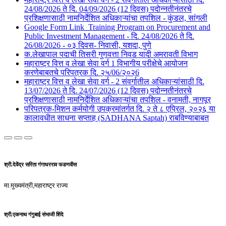
24/08/2026 ते दि. 04/09/2026 (12 दिवस) पदोन्नतीनंतरचे
प्रशिक्षणासाठी नामनिर्देशित अधिकाऱ्यांचा तपशिल - कुंडल, सांगली​​
Google Form Link_Training Program on Procurement and
Public Investment Management - दि. 24/08/2026 ते दि.
26/08/2026 - ०३ दिवस- निवासी, यशदा, पुणे​
क.लेखापाल पदाची तिसरी गुणवत्ता निवड यादी अमरावती विभाग
महाराष्ट्र वित्त व लेखा सेवा वर्ग 1 विभागीय परीक्षेचे आयोजन
करणेबाबतचे परिपत्रक दि. २५/06/२०२6
महाराष्ट्र वित्त व लेखा सेवा वर्ग - 2 संवर्गातील अधिकाऱ्यांसाठी दि.
13/07/2026 ते दि. 24/07/2026 (12 दिवस) पदोन्नतीनंतरचे
प्रशिक्षणासाठी नामनिर्देशित अधिकाऱ्यांचा तपशिल - वनामती, नागपूर
परिपत्रक-मिशन कर्मयोगी उपक्रमांतर्गत दि. २ ते ८ एप्रिल, २०२६ या
कालावधीत साधना सप्ताह (SADHANA Saptah) राबविण्याबाबत
श्री.देवेंद्र सरिता गंगाधरराव फडणवीस
मा.मुख्यमंत्री,महाराष्ट्र राज्य
श्री.एकनाथ गंगुबाई संभाजी शिंदे