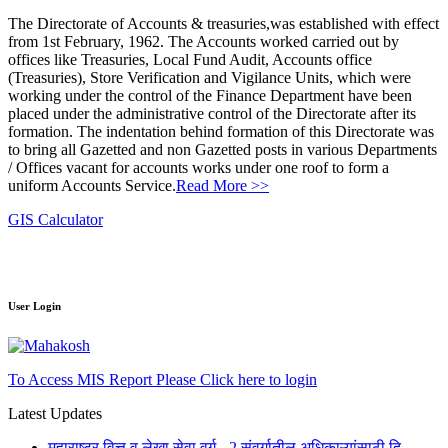
The Directorate of Accounts & treasuries,was established with effect
from 1st February, 1962. The Accounts worked carried out by
offices like Treasuries, Local Fund Audit, Accounts office
(Treasuries), Store Verification and Vigilance Units, which were
working under the control of the Finance Department have been
placed under the administrative control of the Directorate after its
formation. The indentation behind formation of this Directorate was
to bring all Gazetted and non Gazetted posts in various Departments
/ Offices vacant for accounts works under one roof to form a
uniform Accounts Service.
Read More >>
GIS Calculator
User Login
To Access MIS Report Please Click here to login
Latest Updates
महाराष्ट्र वित्त व लेखा सेवा वर्ग - 2 संवर्गातील अधिकाऱ्यांसाठी दि.