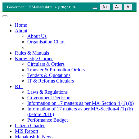
Goverment Of Maharashtra | महाराष्ट्र शासन
A+
A-
A
Home
About
About Us
Organisation Chart
Rules & Manuals
Knowledge Corner
Circulars & Orders
Transfer & Promotion Orders
Tenders & Quotations
IT & Reforms Circulars
RTI
Laws & Regulations
Government Decision
Information on 17 matters as per MA-Section-4 (1) (b)
Information of 17 matters as per MA-Section-4 (1) (b)
(before 2016)
Performance Budget
Citizen Charter
MIS Report
Mahakosh In News